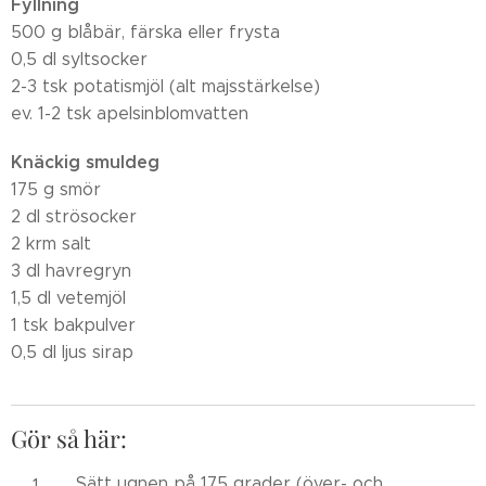
Fyllning
500 g blåbär, färska eller frysta
0,5 dl syltsocker
2-3 tsk potatismjöl (alt majsstärkelse)
ev. 1-2 tsk apelsinblomvatten
Knäckig smuldeg
175 g smör
2 dl strösocker
2 krm salt
3 dl havregryn
1,5 dl vetemjöl
1 tsk bakpulver
0,5 dl ljus sirap
Gör så här:
Sätt ugnen på 175 grader (över- och