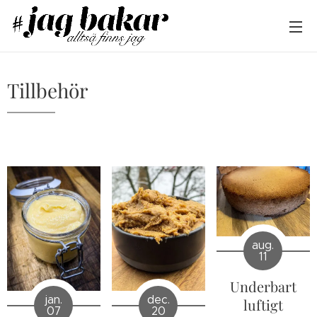
Tillbehör
aug.
11
Underbart
jan.
dec.
luftigt
07
20