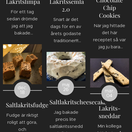
Lakritslimpa
Lakritssemla
Chip
2.0
För ett tag
Cookies
sedan drömde
Snart är det
När jag hittade
jag att jag
dags för en av
det här
bakade
årets godaste
receptet så var
lakritslimpor, i
traditioner!!!
jag ju bara
drömmen var
Jag blev sugen
tvungen att
det en stor
på lakritssemla
prova det. Nu
succé... så klart!
och ville prova
har jag gjort
Så nu var jag ju
att färga dom
det och ångrar
tvungen att
med hjälp av
det inte en
testa om det
aktivt kol.
maj
dec.
sekund. Den
26
var gott på
Kolet kan du
mar.
18
04
söta kolan i
riktigt åxå. Med
köpa på
Saltlakritscheesecake
kombination
facit på hand...
Saltlakritsfudge
hälsokostbutiker
Lakrits-
med den salta
det här skulle
och ger
Jag bakade
sneddar
Fudge är riktigt
lakritsen är
jag ha bakat
verkligen
precis lite
roligt att göra,
ljuvlig!!!
för länge
önskad effekt.
Min kollega
saltlakritssneddar
och
sedan!!!