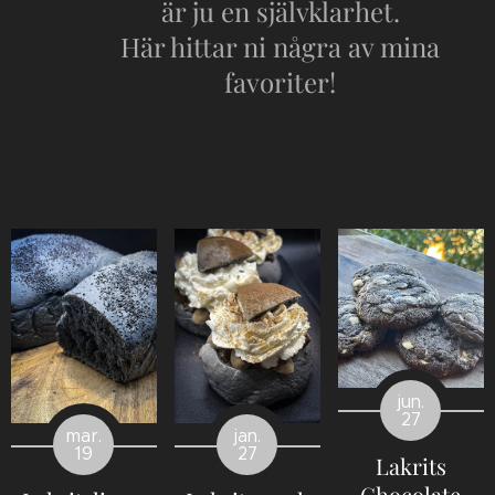
är ju en självklarhet.
Här hittar ni några av mina
favoriter!
jun.
27
mar.
jan.
19
27
Lakrits
Chocolate