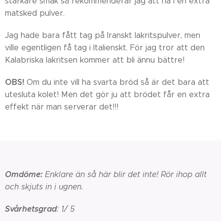
starkare smak så rekommenderar jag att ha i en extra
matsked pulver.
Jag hade bara fått tag på Iranskt lakritspulver, men
ville egentligen få tag i Italienskt. För jag tror att den
Kalabriska lakritsen kommer att bli ännu bättre!
OBS!
Om du inte vill ha svarta bröd så är det bara att
utesluta kolet! Men det gör ju att brödet får en extra
effekt när man serverar det!!!
Omdöme:
Enklare än så här blir det inte! Rör ihop allt
och skjuts in i ugnen.
Svårhetsgrad
: 1/ 5