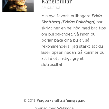
Kanelbullar
23.03.2018
Frida
Min nya favorit bullbagare
Skattberg (Fridas Bakblogg)
har
skrivit ner en hel hög med bra tips
om bullbakandet. Så innan du
börjar baka dina bullar, så
rekommenderar jag starkt att du
läser tipsen nedan. Så kommer du
att få ett riktigt grymt
slutresultat!
© 2018
#jagbakaralltsåfinnsjag.nu
Skapad med
Webnode