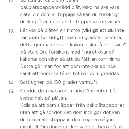
Spritsa ut (ca 3 cm) på en
bakplåtspappersklädd plåt, kakorna ska vara
släta, om dom är toppiga så kan du försiktigt
dunka plåten i bordet till topparna försvinner.
(viktigt att du inte
Låt vila på plåten en timme
tar dom för tidigt)
innan du gräddar kakorna,
detta gör man för att kakorna ska få ett ''skinn''
på ytan. Dra försiktigt med fingret ovanpå
kakorna och känn så att du fått en torr hinna.
Detta gör man för att dom inte ska spricka
samt att dom ska få en fot när dom gräddas.
Sätt ugnen på 150 grader varmluft.
Grädda dina macarons i cirka 13 minuter. Låt
svalna helt på plåten.
Kolla så att dom släpper från bakplåtspappret
utan att gå sönder. Om dom inte gör det kan
du prova att stoppa in dom i ugnen någon
minut till. Om dom spricker kan det bero på att