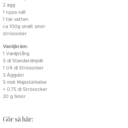
2 ägg
1 nypa salt
1 tsk vatten
ca 100g smält smör
strösocker
Vaniljkräm:
1 Vaniljstång
5 dl Standardmjölk
1 1/4 dl Strösocker
3 Äggulor
5 msk Majsstärkelse
+ 0,75 dl Strösocker
20 g Smör
Gör så här: