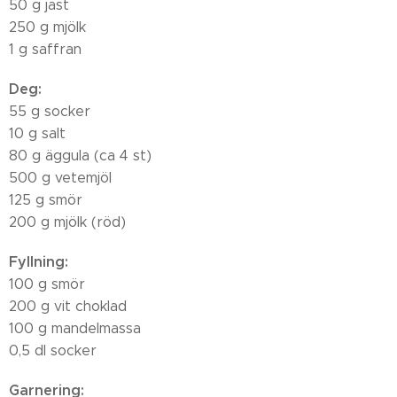
50 g jäst
250 g mjölk
1 g saffran
Deg:
55 g socker
10 g salt
80 g äggula (ca 4 st)
500 g vetemjöl
125 g smör
200 g mjölk (röd)
Fyllning:
100 g smör
200 g vit choklad
100 g mandelmassa
0,5 dl socker
Garnering: