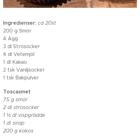
Ingredienser:
ca 20st
200 g Smör
4 Ägg
3 dl Strösocker
4 dl Vetemjöl
1 dl Kakao
2 tsk Vaniljsocker
1 tsk Bakpulver
Toscasmet
75 g smör
2 dl strösocker
1 ½ dl vispgrädde
1 dl sirap
200 g kokos