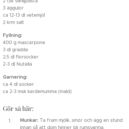
2 tsk vaniljpasta
3 äggulor
ca 12-13 dl vetemjöl
2 krm salt
Fyllning:
400 g mascarpone
3 dl grädde
2,5 dl florsocker
2-3 dl Nutella
Garnering:
ca 4 dl socker
ca 2-3 msk kardemumma (mald)
Gör så här:
Munkar:
Ta fram mjölk, smör och ägg en stund
innan så att dom hinner bli rumsvarma.