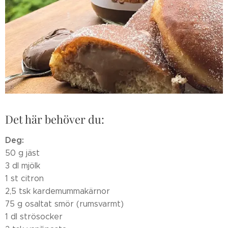
Det här behöver du:
Deg:
50 g jäst
3 dl mjölk
1 st citron
2,5 tsk kardemummakärnor
75 g osaltat smör (rumsvarmt)
1 dl strösocker