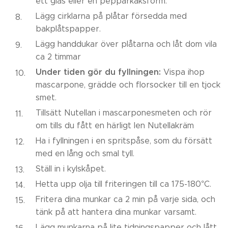
ett glas eller en pepparkaksform.
Lägg cirklarna på plåtar försedda med
bakplåtspapper.
Lägg handdukar över plåtarna och låt dom vila
ca 2 timmar
Under tiden gör du fyllningen:
Vispa ihop
mascarpone, grädde och florsocker till en tjock
smet.
Tillsätt Nutellan i mascarponesmeten och rör
om tills du fått en härligt len Nutellakräm
Ha i fyllningen i en spritspåse, som du försätt
med en lång och smal tyll.
Ställ in i kylskåpet.
Hetta upp olja till friteringen till ca 175-180°C.
Fritera dina munkar ca 2 min på varje sida, och
tänk på att hantera dina munkar varsamt.
Lägg munkarna på lite tidningspapper och lått