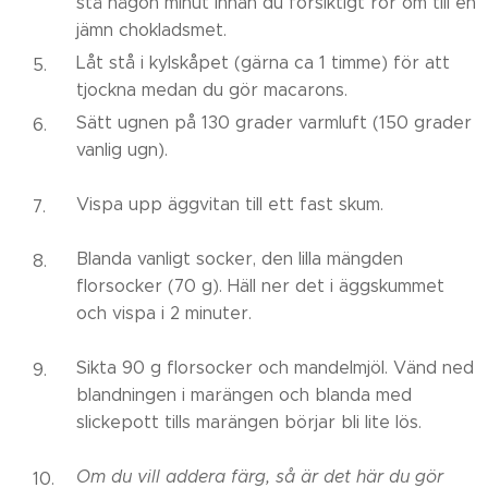
stå någon minut innan du försiktigt rör om till en
jämn chokladsmet.
Låt stå i kylskåpet (gärna ca 1 timme) för att
tjockna medan du gör macarons.
Sätt ugnen på 130 grader varmluft (150 grader
vanlig ugn).
Vispa upp äggvitan till ett fast skum.
Blanda vanligt socker, den lilla mängden
florsocker (70 g). Häll ner det i äggskummet
och vispa i 2 minuter.
Sikta 90 g florsocker och mandelmjöl. Vänd ned
blandningen i marängen och blanda med
slickepott tills marängen börjar bli lite lös.
Om du vill addera färg, så är det här du gör