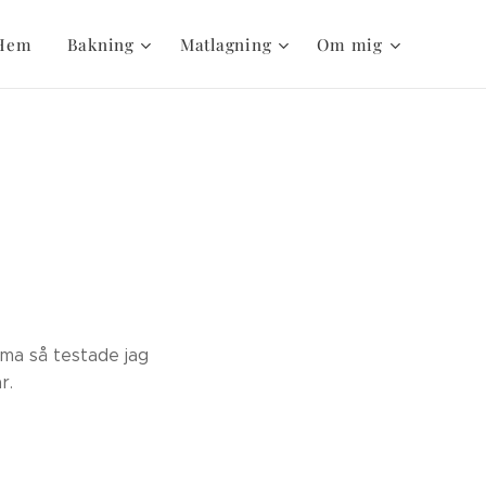
Hem
Bakning
Matlagning
Om mig
mma så testade jag
r.