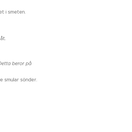
et i smeten.
åt.
Detta beror på
de smular sönder.