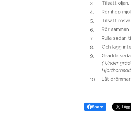
Tillsätt oljan.
Rör ihop mjöl
Tillsätt rosv
Rör samman ti
Rulla sedan t
Och lägg inte
Grädda sedan
( Under grädd
Hjorthornsalt
Låt drömmarn
Share