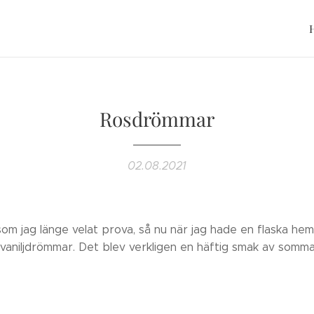
Rosdrömmar
02.08.2021
om jag länge velat prova, så nu när jag hade en flaska he
a vaniljdrömmar. Det blev verkligen en häftig smak av somma