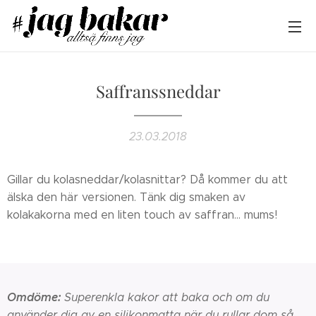
Saffranssneddar
23.03.2018
Gillar du kolasneddar/kolasnittar? Då kommer du att
älska den här versionen. Tänk dig smaken av
kolakakorna med en liten touch av saffran... mums!
Omdöme:
Superenkla kakor att baka och om du
använder dig av en silikonmatta när du rullar dom så