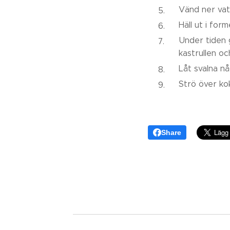
Vänd ner vatt
Häll ut i form
Under tiden g
kastrullen oc
Låt svalna nå
Strö över kok
Share