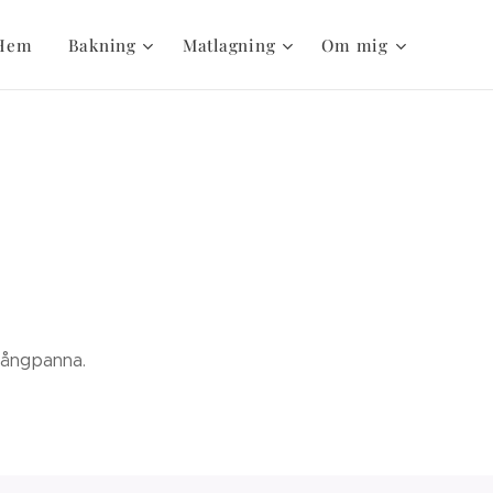
Hem
Bakning
Matlagning
Om mig
 långpanna.