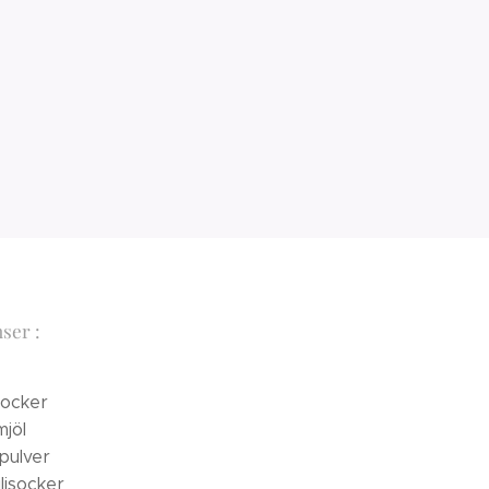
ser :
socker
mjöl
pulver
iljsocker