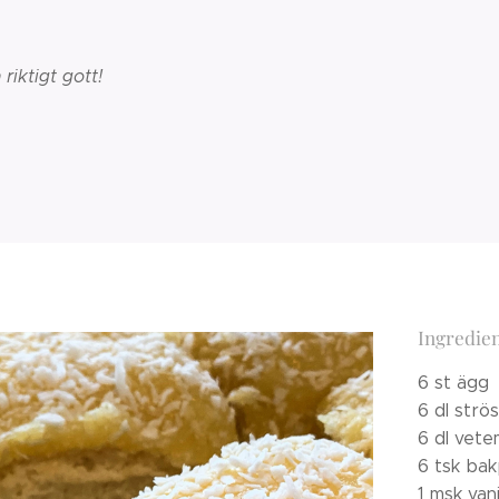
riktigt gott!
Ingredien
6 st ägg
6 dl strö
6 dl vete
6 tsk bak
1 msk van