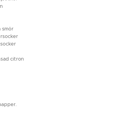
en
 smör
lorsocker
ljsocker
ssad citron
kpapper.