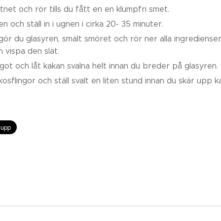
net och rör tills du fått en en klumpfri smet.
en och ställ in i ugnen i cirka 20- 35 minuter.
ör du glasyren, smält smöret och rör ner alla ingredienserna
h vispa den slät.
got och låt kakan svalna helt innan du breder på glasyren.
osflingor och ställ svalt en liten stund innan du skär upp ka