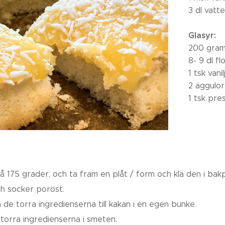
3 dl vatt
Glasyr:
200 gram
8- 9 dl f
1 tsk vani
2 äggulor
1 tsk pre
å 175 grader, och ta fram en plåt / form och klä den i ba
h socker poröst.
de torra ingredienserna till kakan i en egen bunke.
torra ingredienserna i smeten.