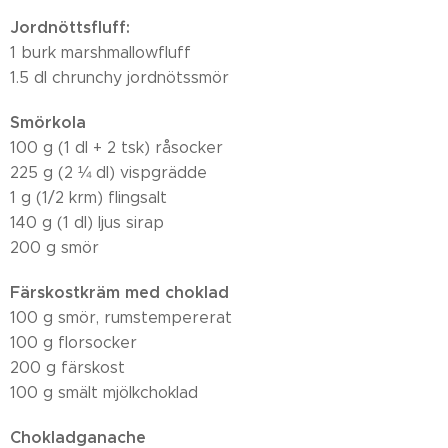
Jordnöttsfluff:
1 burk marshmallowfluff
1.5 dl chrunchy jordnötssmör
Smörkola
100 g (1 dl + 2 tsk) råsocker
225 g (2 ¼ dl) vispgrädde
1 g (1/2 krm) flingsalt
140 g (1 dl) ljus sirap
200 g smör
Färskostkräm med choklad
100 g smör, rumstempererat
100 g florsocker
200 g färskost
100 g smält mjölkchoklad
Chokladganache