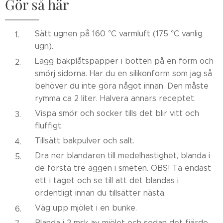
Gör så här
Sätt ugnen på 160 °C varmluft (175 °C vanlig
ugn).
Lägg bakplåtspapper i botten på en form och
smörj sidorna. Har du en silikonform som jag så
behöver du inte göra något innan. Den måste
rymma ca 2 liter. Halvera annars receptet.
Vispa smör och socker tills det blir vitt och
fluffigt.
Tillsätt bakpulver och salt.
Dra ner blandaren till medelhastighet, blanda i
de första tre äggen i smeten. OBS! Ta endast
ett i taget och se till att det blandas i
ordentligt innan du tillsätter nästa.
Väg upp mjölet i en bunke.
Blanda i 2 msk av mjölet och sedan det fjärde