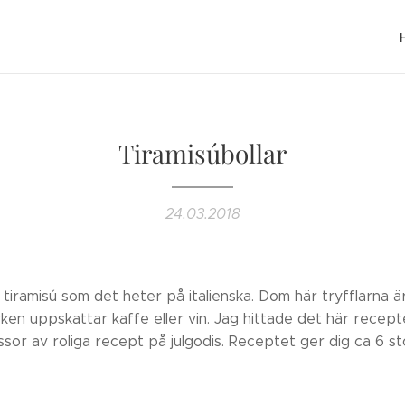
Tiramisúbollar
24.03.2018
 tiramisú som det heter på italienska. Dom här tryfflarna ä
ken uppskattar kaffe eller vin. Jag hittade det här recept
r av roliga recept på julgodis. Receptet ger dig ca 6 stor