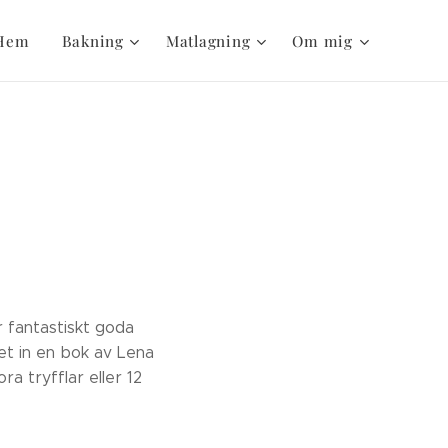
Hem
Bakning
Matlagning
Om mig
r fantastiskt goda
et in en bok av Lena
a tryfflar eller 12