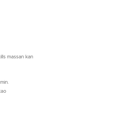
tills massan kan
min.
kao