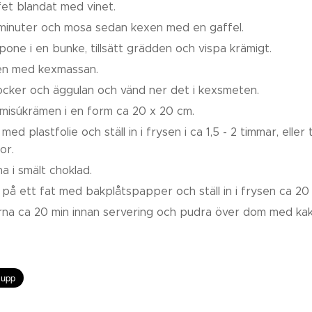
fet blandat med vinet.
 minuter och mosa sedan kexen med en gaffel.
one i en bunke, tillsätt grädden och vispa krämigt.
en med kexmassan.
ocker och äggulan och vänd ner det i kexsmeten.
amisúkrämen i en form ca 20 x 20 cm.
d plastfolie och ställ in i frysen i ca 1,5 - 2 timmar, eller 
or.
a i smält choklad.
på ett fat med bakplåtspapper och ställ in i frysen ca 20 
rna ca 20 min innan servering och pudra över dom med ka