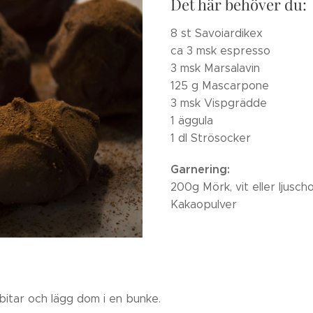
Det här behöver du:
8 st Savoiardikex
ca 3 msk espresso
3 msk Marsalavin
125 g Mascarpone
3 msk Vispgrädde
1 äggula
1 dl Strösocker
Garnering:
200g Mörk, vit eller ljusch
Kakaopulver
bitar och lägg dom i en bunke.