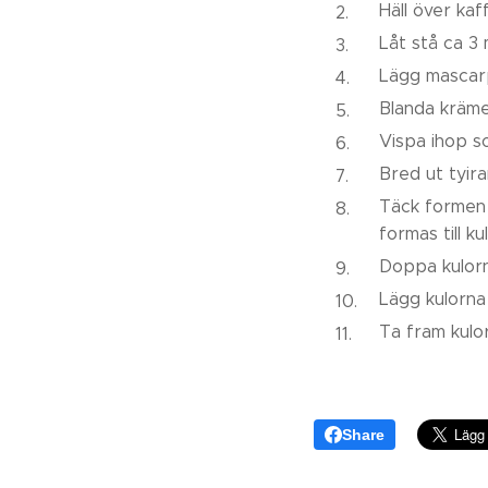
Häll över kaf
Låt stå ca 3
Lägg mascarp
Blanda kräm
Vispa ihop s
Bred ut tyir
Täck formen me
formas till kul
Doppa kulorn
Lägg kulorna 
Ta fram kulo
Share