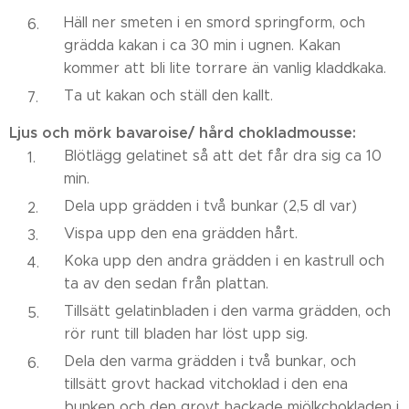
Häll ner smeten i en smord springform, och
grädda kakan i ca 30 min i ugnen. Kakan
kommer att bli lite torrare än vanlig kladdkaka.
Ta ut kakan och ställ den kallt.
Ljus och mörk bavaroise/ hård chokladmousse:
Blötlägg gelatinet så att det får dra sig ca 10
min.
Dela upp grädden i två bunkar (2,5 dl var)
Vispa upp den ena grädden hårt.
Koka upp den andra grädden i en kastrull och
ta av den sedan från plattan.
Tillsätt gelatinbladen i den varma grädden, och
rör runt till bladen har löst upp sig.
Dela den varma grädden i två bunkar, och
tillsätt grovt hackad vitchoklad i den ena
bunken och den grovt hackade mjölkchokladen i