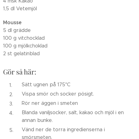
4 msk Kakao
1,5 dl Vetemjöl
Mousse
5 dl grädde
100 g vitchocklad
100 g mjölkchoklad
2 st gelatinblad
Gör så här:
Sätt ugnen på 175°C
Vispa smör och socker pösigt.
Rör ner äggen i smeten
Blanda vaniljsocker, salt, kakao och mjöl i en
annan bunke.
Vänd ner de torra ingredienserna i
smörsmeten.